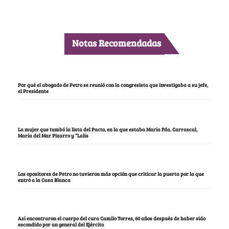
Notas Recomendadas
Por qué el abogado de Petro se reunió con la congresista que investigaba a su jefe,
el Presidente
La mujer que tumbó la lista del Pacto, en la que estaba María Fda. Carrascal,
María del Mar Pizarro y “Lalis
Los opositores de Petro no tuvieron más opción que criticar la puerta por la que
entró a la Casa Blanca
Así encontraron el cuerpo del cura Camilo Torres, 60 años después de haber sido
escondido por un general del Ejército