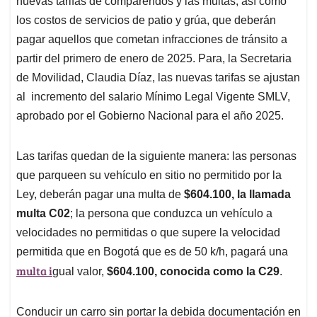
p
o
I
s
nuevas tarifas de comparendos y las multas, así como
p
k
n
los costos de servicios de patio y grúa, que deberán
pagar aquellos que cometan infracciones de tránsito a
partir del primero de enero de 2025. Para, la Secretaria
de Movilidad, Claudia Díaz, las nuevas tarifas se ajustan
al incremento del salario Mínimo Legal Vigente SMLV,
aprobado por el Gobierno Nacional para el año 2025.
Las tarifas quedan de la siguiente manera: las personas
que parqueen su vehículo en sitio no permitido por la
Ley, deberán pagar una multa de
$604.100, la llamada
multa C02
; la persona que conduzca un vehículo a
velocidades no permitidas o que supere la velocidad
permitida que en Bogotá que es de 50 k/h, pagará una
multa i
gual valor,
$604.100, conocida como la C29
.
Conducir un carro sin portar la debida documentación en