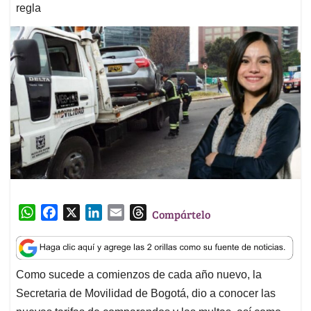
regla
W
F
X
L
E
T
Compártelo
h
a
i
m
h
a
c
n
a
r
t
e
k
i
e
Como sucede a comienzos de cada año nuevo, la
s
b
e
l
a
Secretaria de Movilidad de Bogotá, dio a conocer las
A
o
d
d