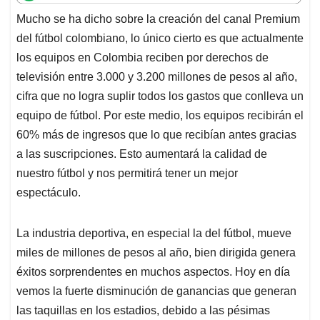
t
e
k
i
e
Mucho se ha dicho sobre la creación del canal Premium
s
b
e
l
a
del fútbol colombiano, lo único cierto es que actualmente
A
o
d
d
p
o
I
s
los equipos en Colombia reciben por derechos de
p
k
n
televisión entre 3.000 y 3.200 millones de pesos al año,
cifra que no logra suplir todos los gastos que conlleva un
equipo de fútbol. Por este medio, los equipos recibirán el
60% más de ingresos que lo que recibían antes gracias
a las suscripciones. Esto aumentará la calidad de
nuestro fútbol y nos permitirá tener un mejor
espectáculo.
La industria deportiva, en especial la del fútbol, mueve
miles de millones de pesos al año, bien dirigida genera
éxitos sorprendentes en muchos aspectos. Hoy en día
vemos la fuerte disminución de ganancias que generan
las taquillas en los estadios, debido a las pésimas