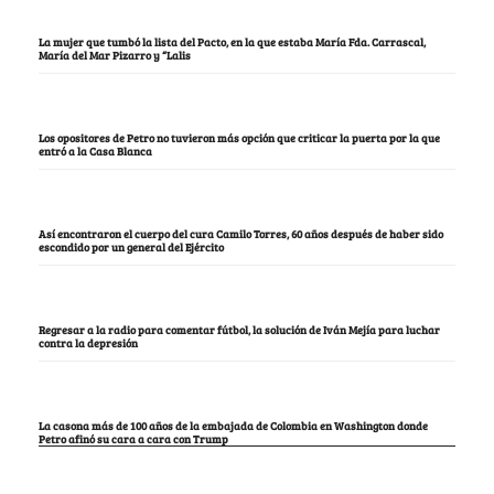
La mujer que tumbó la lista del Pacto, en la que estaba María Fda. Carrascal,
María del Mar Pizarro y “Lalis
Los opositores de Petro no tuvieron más opción que criticar la puerta por la que
entró a la Casa Blanca
Así encontraron el cuerpo del cura Camilo Torres, 60 años después de haber sido
escondido por un general del Ejército
Regresar a la radio para comentar fútbol, la solución de Iván Mejía para luchar
contra la depresión
La casona más de 100 años de la embajada de Colombia en Washington donde
Petro afinó su cara a cara con Trump