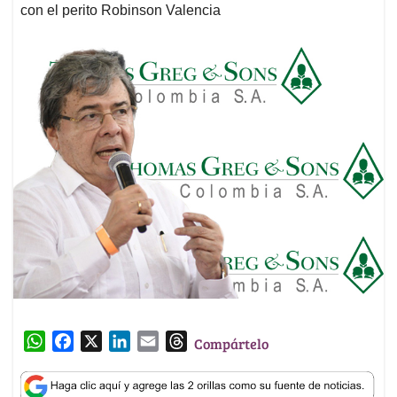
con el perito Robinson Valencia
W
F
X
L
E
T
Compártelo
h
a
i
m
h
a
c
n
a
r