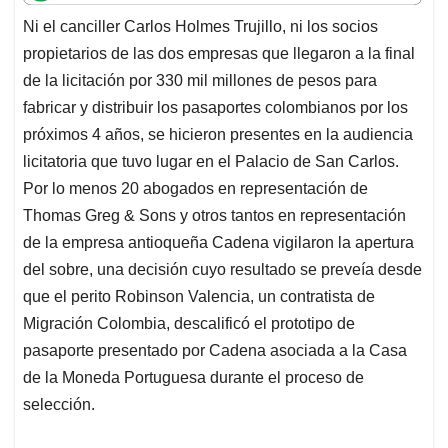
t
e
k
i
e
Ni el canciller Carlos Holmes Trujillo, ni los socios
s
b
e
l
a
propietarios de las dos empresas que llegaron a la final
A
o
d
d
p
o
I
s
de la licitación por 330 mil millones de pesos para
p
k
n
fabricar y distribuir los pasaportes colombianos por los
próximos 4 años, se hicieron presentes en la audiencia
licitatoria que tuvo lugar en el Palacio de San Carlos.
Por lo menos 20 abogados en representación de
Thomas Greg & Sons y otros tantos en representación
de la empresa antioqueña Cadena vigilaron la apertura
del sobre, una decisión cuyo resultado se preveía desde
que el perito Robinson Valencia, un contratista de
Migración Colombia, descalificó el prototipo de
pasaporte presentado por Cadena asociada a la Casa
de la Moneda Portuguesa durante el proceso de
selección.