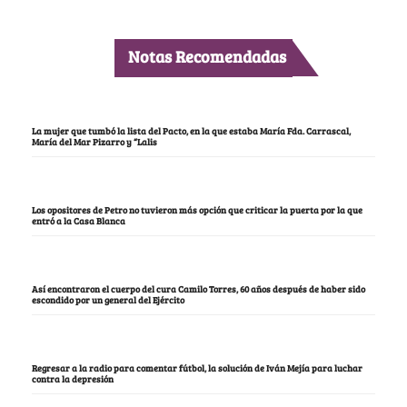
Notas Recomendadas
La mujer que tumbó la lista del Pacto, en la que estaba María Fda. Carrascal,
María del Mar Pizarro y “Lalis
Los opositores de Petro no tuvieron más opción que criticar la puerta por la que
entró a la Casa Blanca
Así encontraron el cuerpo del cura Camilo Torres, 60 años después de haber sido
escondido por un general del Ejército
Regresar a la radio para comentar fútbol, la solución de Iván Mejía para luchar
contra la depresión