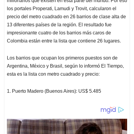
p
o
I
s
millonarios que existen en esta parte del mundo. Por eso
p
k
n
los portales Properati, Lamudi y Trovit, calcularon el
precio del metro cuadrado en 26 barrios de clase alta de
13 diferentes países de la región. El resultado fue
impresionante cuatro de los barrios más caros de
Colombia están entre la lista que contiene 26 lugares.
Los barrios que ocupan los primeros puestos son de
Argentina, México y Brasil, según lo informó El Tiempo,
esta es la lista con metro cuadrado y precio:
1. Puerto Madero (Buenos Aires): US$ 5.485