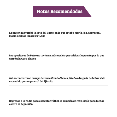
Notas Recomendadas
La mujer que tumbó la lista del Pacto, en la que estaba María Fda. Carrascal,
María del Mar Pizarro y “Lalis
Los opositores de Petro no tuvieron más opción que criticar la puerta por la que
entró a la Casa Blanca
Así encontraron el cuerpo del cura Camilo Torres, 60 años después de haber sido
escondido por un general del Ejército
Regresar a la radio para comentar fútbol, la solución de Iván Mejía para luchar
contra la depresión