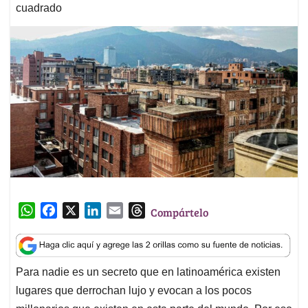
cuadrado
W
F
X
L
E
T
Compártelo
h
a
i
m
h
a
c
n
a
r
t
e
k
i
e
Para nadie es un secreto que en latinoamérica existen
s
b
e
l
a
lugares que derrochan lujo y evocan a los pocos
A
o
d
d