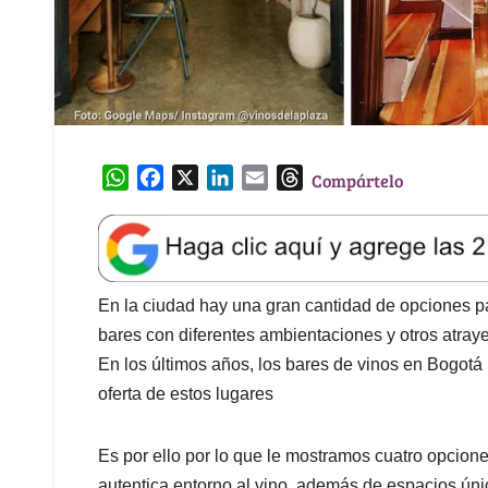
W
F
X
L
E
T
Compártelo
h
a
i
m
h
a
c
n
a
r
t
e
k
i
e
s
b
e
l
a
A
o
d
d
En la ciudad hay una gran cantidad de opciones par
p
o
I
s
bares con diferentes ambientaciones y otros atraye
p
k
n
En los últimos años, los bares de vinos en Bogotá
oferta de estos lugares
Es por ello por lo que le mostramos cuatro opcion
autentica entorno al vino, además de espacios ún