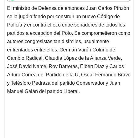
t
e
k
i
e
El ministro de Defensa de entonces Juan Carlos Pinzón
s
b
e
l
a
se la jugó a fondo por construir un nuevo Código de
A
o
d
d
p
o
I
s
Policía y encontró el eco entre senadores de todos los
p
k
n
partidos a excepción del Polo. Se comprometieron como
autores congresistas tan disimiles, usualmente
enfrentados entre ellos, Germán Varón Cotrino de
Cambio Radical, Claudia López de la Alianza Verde,
José David Name, Roy Barreras, Elbert Díaz y Carlos
Arturo Correa del Partido de la U, Óscar Fernando Bravo
y Telésforo Pedraza del partido Conservador y Juan
Manuel Galán del partido Liberal.