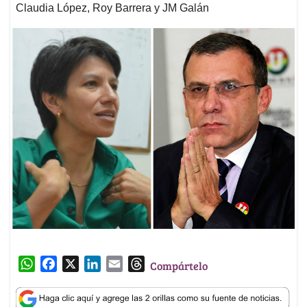
Claudia López, Roy Barrera y JM Galán
W
F
X
L
E
T
Compártelo
h
a
i
m
h
a
c
n
a
r