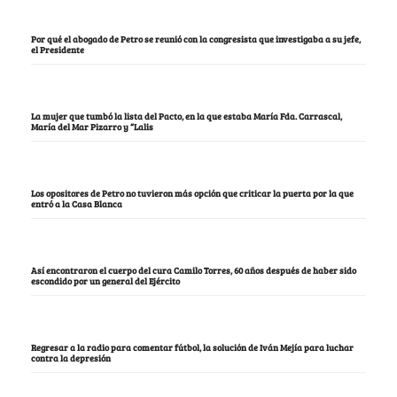
Por qué el abogado de Petro se reunió con la congresista que investigaba a su jefe,
el Presidente
La mujer que tumbó la lista del Pacto, en la que estaba María Fda. Carrascal,
María del Mar Pizarro y “Lalis
Los opositores de Petro no tuvieron más opción que criticar la puerta por la que
entró a la Casa Blanca
Así encontraron el cuerpo del cura Camilo Torres, 60 años después de haber sido
escondido por un general del Ejército
Regresar a la radio para comentar fútbol, la solución de Iván Mejía para luchar
contra la depresión