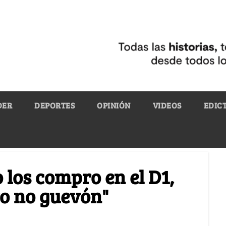
DER
DEPORTES
OPINIÓN
VIDEOS
EDIC
o los compro en el D1,
ro no guevón"