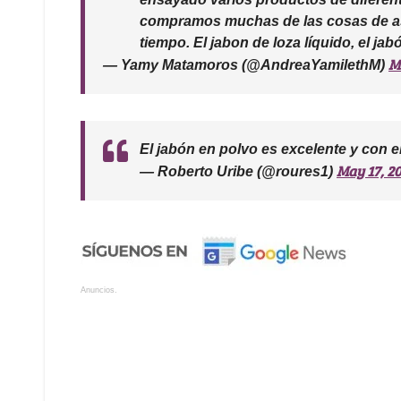
compramos muchas de las cosas de as
tiempo. El jabon de loza líquido, el jab
M
— Yamy Matamoros (@AndreaYamilethM)
El jabón en polvo es excelente y con e
May 17, 2
— Roberto Uribe (@roures1)
Anuncios.