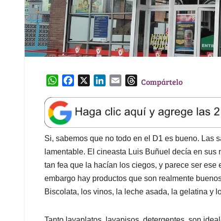
W
F
X
L
E
T
Compártelo
h
a
i
m
h
a
c
n
a
r
t
e
k
i
e
s
b
e
l
a
A
o
d
d
Si, sabemos que no todo en el D1 es bueno. Las sa
p
o
I
s
lamentable. El cineasta Luis Buñuel decía en sus
p
k
n
tan fea que la hacían los ciegos, y parece ser ese
embargo hay productos que son realmente buenos, 
Biscolata, los vinos, la leche asada, la gelatina y l
Tanto lavaplatos, lavapisos, detergentes, son idea