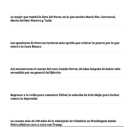
La mujer que tumbó la lista del Pacto, en la que estaba María Fda. Carrascal,
María del Mar Pizarro y “Lalis
Los opositores de Petro no tuvieron más opción que criticar la puerta por la que
entró a la Casa Blanca
Así encontraron el cuerpo del cura Camilo Torres, 60 años después de haber sido
escondido por un general del Ejército
Regresar a la radio para comentar fútbol, la solución de Iván Mejía para luchar
contra la depresión
La casona más de 100 años de la embajada de Colombia en Washington donde
Petro afinó su cara a cara con Trump