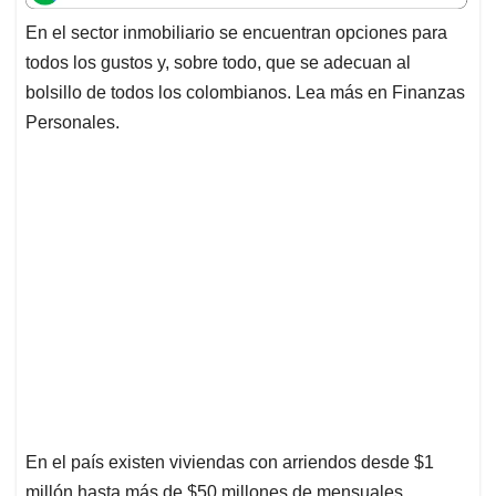
t
e
k
i
e
En el sector inmobiliario se encuentran opciones para
s
b
e
l
a
todos los gustos y, sobre todo, que se adecuan al
A
o
d
d
p
o
I
s
bolsillo de todos los colombianos. Lea más en Finanzas
p
k
n
Personales.
En el país existen viviendas con arriendos desde $1
millón hasta más de $50 millones de mensuales