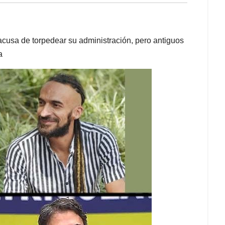
 acusa de torpedear su administración, pero antiguos
a