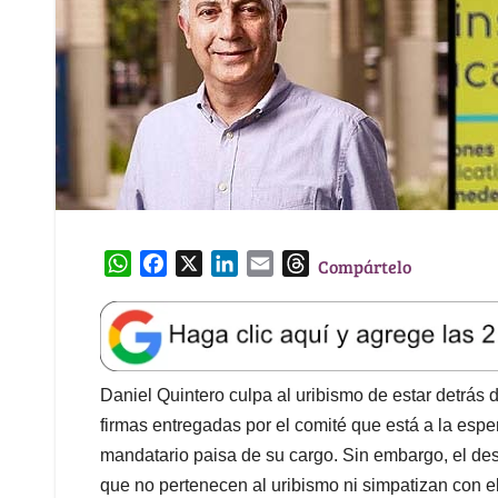
W
F
X
L
E
T
Compártelo
h
a
i
m
h
a
c
n
a
r
t
e
k
i
e
s
b
e
l
a
A
o
d
d
Daniel Quintero culpa al uribismo de estar detrás d
p
o
I
s
firmas entregadas por el comité que está a la espe
p
k
n
mandatario paisa de su cargo. Sin embargo, el des
que no pertenecen al uribismo ni simpatizan con e