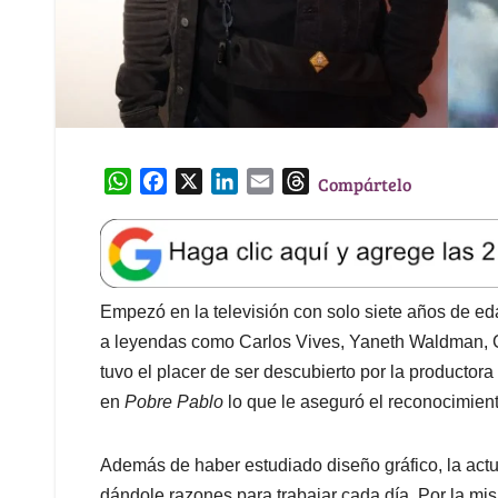
W
F
X
L
E
T
Compártelo
h
a
i
m
h
a
c
n
a
r
t
e
k
i
e
s
b
e
l
a
A
o
d
d
Empezó en la televisión con solo siete años de ed
p
o
I
s
a leyendas como Carlos Vives, Yaneth Waldman, C
p
k
n
tuvo el placer de ser descubierto por la productora
en
Pobre Pablo
lo que le aseguró el reconocimient
Además de haber estudiado diseño gráfico, la act
dándole razones para trabajar cada día. Por la m