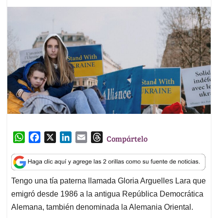
W
F
X
L
E
T
Compártelo
h
a
i
m
h
a
c
n
a
r
t
e
k
i
e
Tengo una tía paterna llamada Gloria Arguelles Lara que
s
b
e
l
a
emigró desde 1986 a la antigua República Democrática
A
o
d
d
p
o
I
s
Alemana, también denominada la Alemania Oriental.