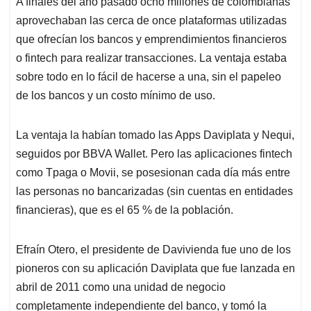
A finales del año pasado ocho millones de colombianas
s
b
e
l
a
aprovechaban las cerca de once plataformas utilizadas
A
o
d
d
p
o
I
s
que ofrecían los bancos y emprendimientos financieros
p
k
n
o fintech para realizar transacciones. La ventaja estaba
sobre todo en lo fácil de hacerse a una, sin el papeleo
de los bancos y un costo mínimo de uso.
La ventaja la habían tomado las Apps Daviplata y Nequi,
seguidos por BBVA Wallet. Pero las aplicaciones fintech
como Tpaga o Movii, se posesionan cada día más entre
las personas no bancarizadas (sin cuentas en entidades
financieras), que es el 65 % de la población.
Efraín Otero, el presidente de Davivienda fue uno de los
pioneros con su aplicación Daviplata que fue lanzada en
abril de 2011 como una unidad de negocio
completamente independiente del banco, y tomó la