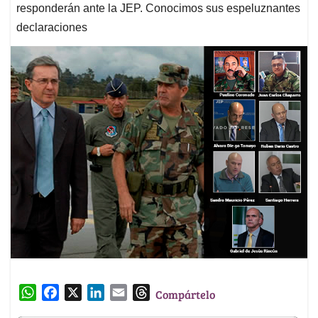
responderán ante la JEP. Conocimos sus espeluznantes
declaraciones
W
F
X
L
E
T
Compártelo
h
a
i
m
h