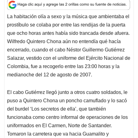
a
c
n
a
r
t
e
k
i
e
La habitación olía a sexo y la música que ambientaba el
s
b
e
l
a
prostíbulo se colaba por entre las rendijas de la puerta
A
o
d
d
p
o
I
s
que ocho horas antes había sido trancada desde afuera.
p
k
n
Wilfredo Quintero Chona aún no entendía qué hacía
encerrado, cuando el cabo Néstor Guillermo Gutiérrez
Salazar, vestido con el uniforme del Ejército Nacional de
Colombia, fue a recogerlo entre las 23:00 horas y la
medianoche del 12 de agosto de 2007.
El cabo Gutiérrez llegó junto a otros cuatro soldados, le
puso a Quintero Chona un poncho camuflado y lo sacó
del burdel ‘Los secretos de ella’, que también
funcionaba como centro informal de operaciones de los
uniformados en El Carmen, Norte de Santander.
Tomaron la carretera que va hacia Guamalito y