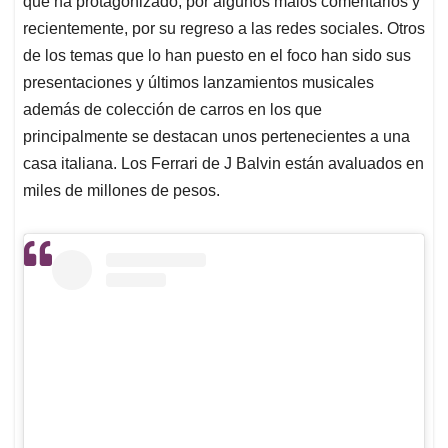
p
o
I
s
que ha protagonizado, por algunos malos comentarios y
p
k
n
recientemente, por su regreso a las redes sociales. Otros
de los temas que lo han puesto en el foco han sido sus
presentaciones y últimos lanzamientos musicales
además de colección de carros en los que
principalmente se destacan unos pertenecientes a una
casa italiana. Los Ferrari de J Balvin están avaluados en
miles de millones de pesos.