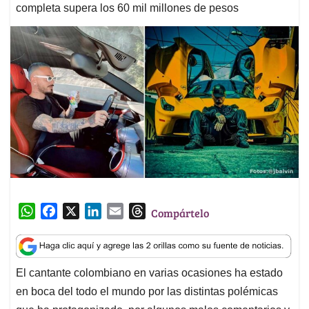
completa supera los 60 mil millones de pesos
W
F
X
L
E
T
Compártelo
h
a
i
m
h
a
c
n
a
r
t
e
k
i
e
El cantante colombiano en varias ocasiones ha estado
s
b
e
l
a
en boca del todo el mundo por las distintas polémicas
A
o
d
d