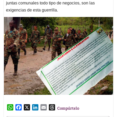
juntas comunales todo tipo de negocios, son las
exigencias de esta guerrilla.
W
F
X
L
E
T
Compártelo
h
a
i
m
h