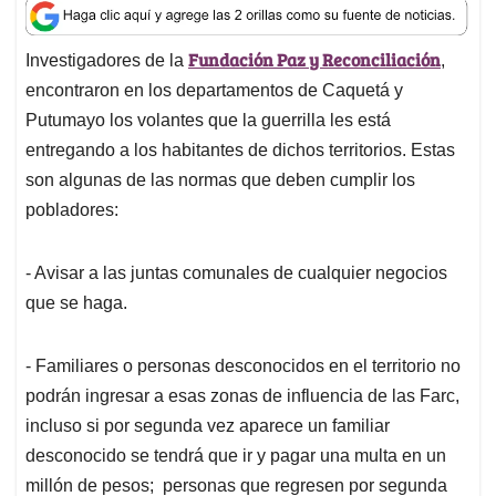
a
c
n
a
r
t
e
k
i
e
Fundación Paz y Reconciliación
Investigadores de la
,
s
b
e
l
a
A
o
d
d
encontraron en los departamentos de Caquetá y
p
o
I
s
Putumayo los volantes que la guerrilla les está
p
k
n
entregando a los habitantes de dichos territorios. Estas
son algunas de las normas que deben cumplir los
pobladores:
- Avisar a las juntas comunales de cualquier negocios
que se haga.
- Familiares o personas desconocidos en el territorio no
podrán ingresar a esas zonas de influencia de las Farc,
incluso si por segunda vez aparece un familiar
desconocido se tendrá que ir y pagar una multa en un
millón de pesos; personas que regresen por segunda