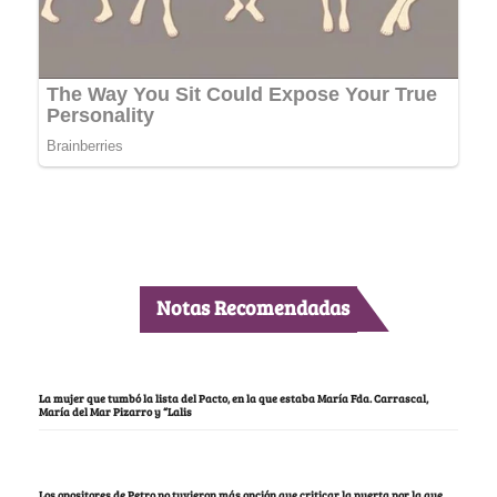
Notas Recomendadas
La mujer que tumbó la lista del Pacto, en la que estaba María Fda. Carrascal,
María del Mar Pizarro y “Lalis
Los opositores de Petro no tuvieron más opción que criticar la puerta por la que