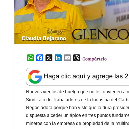
W
F
X
L
E
T
Compártelo
h
a
i
m
h
a
c
n
a
r
t
e
k
i
e
s
b
e
l
a
A
o
d
d
Nuevos vientos de huelga que no le convienen a n
p
o
I
s
Sindicato de Trabajadores de la Industria del Car
p
k
n
Negociadora porque han visto que la dura preside
dispuesta a ceder un ápice en tres puntos fundame
mineros con la empresa de propiedad de la multin