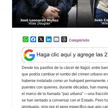
W
F
X
L
E
T
Compártelo
h
a
i
m
h
a
c
n
a
r
t
e
k
i
e
s
b
e
l
a
A
o
d
d
Desde los pasillos de la cárcel de Itagüí, entre b
p
o
I
s
que podría cambiar el rumbo del crimen urbano en M
p
k
n
haberse instalado como un huésped permanente, e
puentes con quienes, durante décadas, han maneja
el marco de la llamada “paz urbana” —una fracció
se han sentado a conversar con el Estado. Pero h
prontuario, sino por el peso específico que aún car