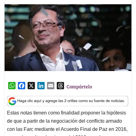
W
F
X
L
E
T
Compártelo
h
a
i
m
h
a
c
n
a
r
t
e
k
i
e
Estas notas tienen como finalidad proponer la hipótesis
s
b
e
l
a
de que a partir de la negociación del conflicto armado
A
o
d
d
p
o
I
s
con las Farc mediante el Acuerdo Final de Paz en 2016,