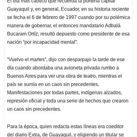
El día más caótico que recuerda la porteña capital
s
b
e
l
a
Guayaquil y, en general, Ecuador, en su historia reciente
A
o
d
d
p
o
I
s
se fecha el 6 de febrero de 1997 cuando por su polémica
p
k
n
manera de gobernar, el entonces mandatario Adbalá
Bucaram Ortíz, resultó depuesto como presidente de esa
nación “por incapacidad mental”.
“Vuelvo el martes”, dijo con desparpajo la tarde de ese
día cuando abordaba una avioneta privada rumbo a
Buenos Aires para ver una obra de teatro, mientras el
país se sumía en un caos sin precedentes.
Manifestaciones por todas partes, indígenas alzados,
represión oficial y toda una serie de hechos que crearon
un caos sin precedentes.
Para la época, quien redacta estas líneas era coeditor
del diario Extra, de Guayaquil, y eligiendo un titular se