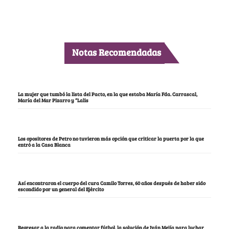
Notas Recomendadas
La mujer que tumbó la lista del Pacto, en la que estaba María Fda. Carrascal,
María del Mar Pizarro y “Lalis
Los opositores de Petro no tuvieron más opción que criticar la puerta por la que
entró a la Casa Blanca
Así encontraron el cuerpo del cura Camilo Torres, 60 años después de haber sido
escondido por un general del Ejército
Regresar a la radio para comentar fútbol, la solución de Iván Mejía para luchar