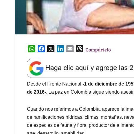
W
F
X
L
E
T
Compártelo
h
a
i
m
h
a
c
n
a
r
t
e
k
i
e
s
b
e
l
a
A
o
d
d
Desde el Frente Nacional
-1 de diciembre de 195
p
o
I
s
de 2016-
. La paz en Colombia sigue siendo asesi
p
k
n
Cuando nos referimos a Colombia, aparece la imag
de ramificaciones hídricas, climas, montañas, neva
de especies de fauna y flora, productor de alimento,
arte, desarrollo, amabilidad.