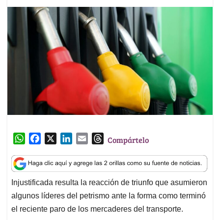
W
F
X
L
E
T
Compártelo
h
a
i
m
h
a
c
n
a
r
t
e
k
i
e
Injustificada resulta la reacción de triunfo que asumieron
s
b
e
l
a
algunos líderes del petrismo ante la forma como terminó
A
o
d
d
p
o
I
s
el reciente paro de los mercaderes del transporte.