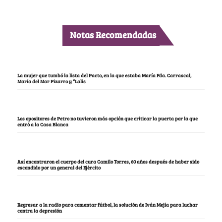
Notas Recomendadas
La mujer que tumbó la lista del Pacto, en la que estaba María Fda. Carrascal,
María del Mar Pizarro y “Lalis
Los opositores de Petro no tuvieron más opción que criticar la puerta por la que
entró a la Casa Blanca
Así encontraron el cuerpo del cura Camilo Torres, 60 años después de haber sido
escondido por un general del Ejército
Regresar a la radio para comentar fútbol, la solución de Iván Mejía para luchar
contra la depresión