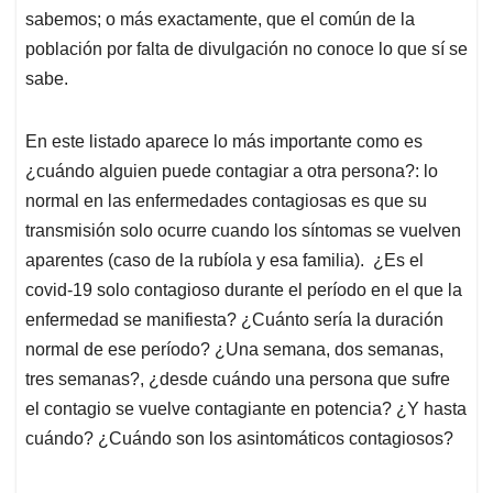
sabemos; o más exactamente, que el común de la
A
o
d
d
p
o
I
s
población por falta de divulgación no conoce lo que sí se
p
k
n
sabe.
En este listado aparece lo más importante como es
¿cuándo alguien puede contagiar a otra persona?: lo
normal en las enfermedades contagiosas es que su
transmisión solo ocurre cuando los síntomas se vuelven
aparentes (caso de la rubíola y esa familia). ¿Es el
covid-19 solo contagioso durante el período en el que la
enfermedad se manifiesta? ¿Cuánto sería la duración
normal de ese período? ¿Una semana, dos semanas,
tres semanas?, ¿desde cuándo una persona que sufre
el contagio se vuelve contagiante en potencia? ¿Y hasta
cuándo? ¿Cuándo son los asintomáticos contagiosos?