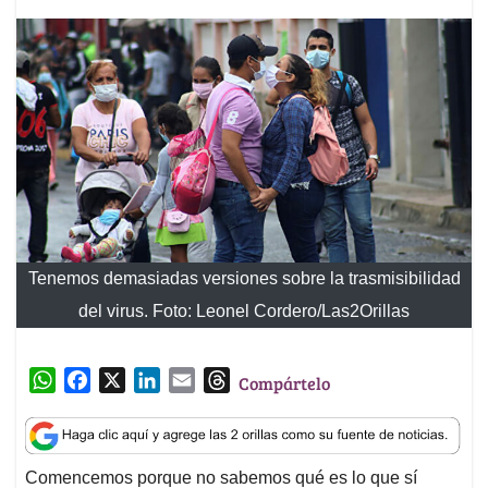
Tenemos demasiadas versiones sobre la trasmisibilidad
del virus. Foto: Leonel Cordero/Las2Orillas
W
F
X
L
E
T
Compártelo
h
a
i
m
h
a
c
n
a
r
t
e
k
i
e
Comencemos porque no sabemos qué es lo que sí
s
b
e
l
a