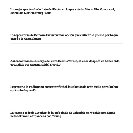
La mujer que tumbó la lista del Pacto, en la que estaba María Fda. Carrascal,
María del Mar Pizarro y “Lalis
Los opositores de Petro no tuvieron más opción que criticar la puerta por la que
entró a la Casa Blanca
Así encontraron el cuerpo del cura Camilo Torres, 60 años después de haber sido
escondido por un general del Ejército
Regresar a la radio para comentar fútbol, la solución de Iván Mejía para luchar
contra la depresión
La casona más de 100 años de la embajada de Colombia en Washington donde
Petro afinó su cara a cara con Trump