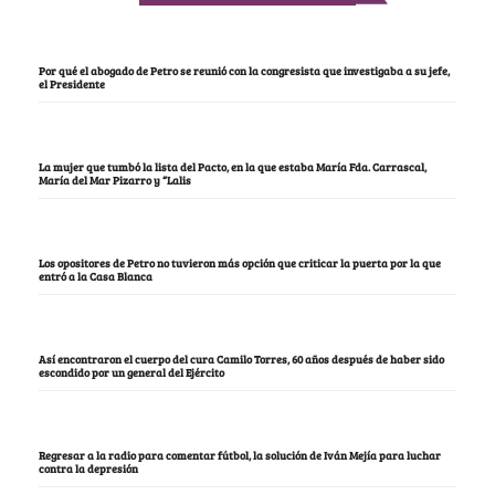
Por qué el abogado de Petro se reunió con la congresista que investigaba a su jefe,
el Presidente
La mujer que tumbó la lista del Pacto, en la que estaba María Fda. Carrascal,
María del Mar Pizarro y “Lalis
Los opositores de Petro no tuvieron más opción que criticar la puerta por la que
entró a la Casa Blanca
Así encontraron el cuerpo del cura Camilo Torres, 60 años después de haber sido
escondido por un general del Ejército
Regresar a la radio para comentar fútbol, la solución de Iván Mejía para luchar
contra la depresión