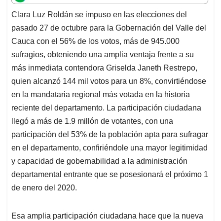
t
e
k
i
e
Clara Luz Roldán se impuso en las elecciones del
s
b
e
l
a
pasado 27 de octubre para la Gobernación del Valle del
A
o
d
d
p
o
I
s
Cauca con el 56% de los votos, más de 945.000
p
k
n
sufragios, obteniendo una amplia ventaja frente a su
más inmediata contendora Griselda Janeth Restrepo,
quien alcanzó 144 mil votos para un 8%, convirtiéndose
en la mandataria regional más votada en la historia
reciente del departamento. La participación ciudadana
llegó a más de 1.9 millón de votantes, con una
participación del 53% de la población apta para sufragar
en el departamento, confiriéndole una mayor legitimidad
y capacidad de gobernabilidad a la administración
departamental entrante que se posesionará el próximo 1
de enero del 2020.
Esa amplia participación ciudadana hace que la nueva