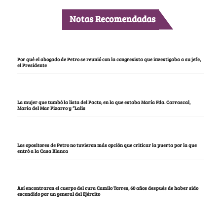
Notas Recomendadas
Por qué el abogado de Petro se reunió con la congresista que investigaba a su jefe,
el Presidente
La mujer que tumbó la lista del Pacto, en la que estaba María Fda. Carrascal,
María del Mar Pizarro y “Lalis
Los opositores de Petro no tuvieron más opción que criticar la puerta por la que
entró a la Casa Blanca
Así encontraron el cuerpo del cura Camilo Torres, 60 años después de haber sido
escondido por un general del Ejército