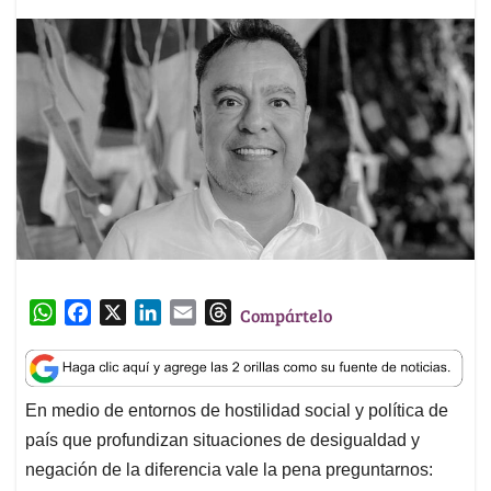
W
F
X
L
E
T
Compártelo
h
a
i
m
h
a
c
n
a
r
t
e
k
i
e
En medio de entornos de hostilidad social y política de
s
b
e
l
a
país que profundizan situaciones de desigualdad y
A
o
d
d
p
o
I
s
negación de la diferencia vale la pena preguntarnos: