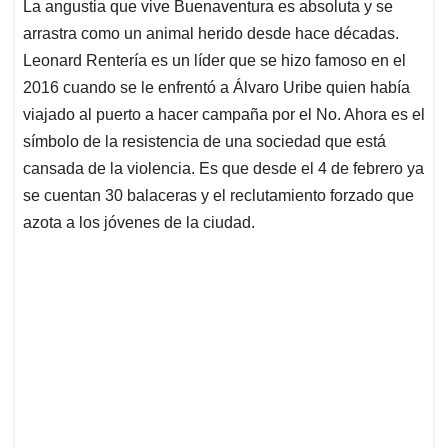
La angustia que vive Buenaventura es absoluta y se
s
b
e
l
a
arrastra como un animal herido desde hace décadas.
A
o
d
d
p
o
I
s
Leonard Rentería es un líder que se hizo famoso en el
p
k
n
2016 cuando se le enfrentó a Álvaro Uribe quien había
viajado al puerto a hacer campaña por el No. Ahora es el
símbolo de la resistencia de una sociedad que está
cansada de la violencia. Es que desde el 4 de febrero ya
se cuentan 30 balaceras y el reclutamiento forzado que
azota a los jóvenes de la ciudad.