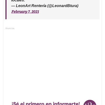
locales.
— LeonArt Rentería (@LeonardBtura)
February 7, 2021
Anuncios.