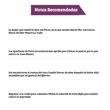
Notas Recomendadas
La mujer que tumbó la lista del Pacto, en la que estaba María Fda. Carrascal,
María del Mar Pizarro y “Lalis
Los opositores de Petro no tuvieron más opción que criticar la puerta por la que
entró a la Casa Blanca
Así encontraron el cuerpo del cura Camilo Torres, 60 años después de haber sido
escondido por un general del Ejército
Regresar a la radio para comentar fútbol, la solución de Iván Mejía para luchar
contra la depresión