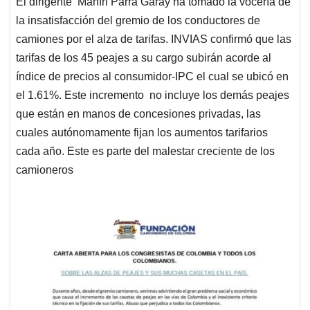
El dirigente Manfri Parra Garay ha tomado la vocería de
s
b
e
l
a
la insatisfacción del gremio de los conductores de
A
o
d
d
p
o
I
s
camiones por el alza de tarifas. INVIAS confirmó que las
p
k
n
tarifas de los 45 peajes a su cargo subirán acorde al
índice de precios al consumidor-IPC el cual se ubicó en
el 1.61%. Este incremento no incluye los demás peajes
que están en manos de concesiones privadas, las
cuales autónomamente fijan los aumentos tarifarios
cada año. Este es parte del malestar creciente de los
camioneros