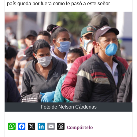
país queda por fuera como le pasó a este señor
Foto de Nelson Cárdenas
W
F
X
L
E
T
Compártelo
h
a
i
m
h