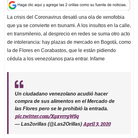
a
c
n
a
r
t
e
k
i
e
La crisis del Coronavirus desató una ola de xenofobia
s
b
e
l
a
que ya se convierte en tsunami. A los insultos en la calle,
A
o
d
d
p
o
I
s
en transmilenio, al desprecio en redes se suma otro acto
p
k
n
de intolerancia: hay plazas de mercado en Bogotá, como
la de Flores en Corabastos, que le están pidiendo
cédula a los venezolanos para entrar. Infame
Un ciudadano venezolano acudió hacer
compra de sus alimentos en el Mercado de
las Flores pero se le prohibió la entrada.
pic.twitter.com/XgxvrrgWSq
April 3, 2020
— Las2orillas (@Las2Orillas)