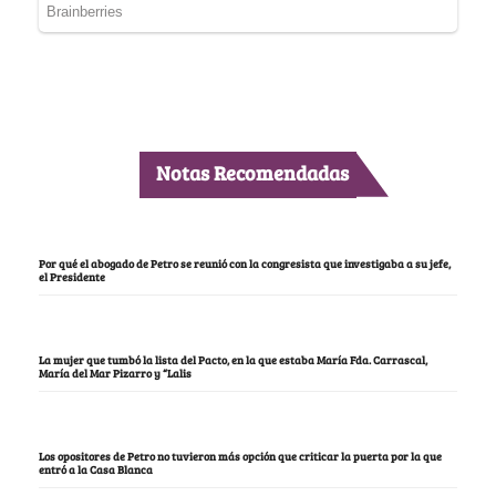
Notas Recomendadas
Por qué el abogado de Petro se reunió con la congresista que investigaba a su jefe,
el Presidente
La mujer que tumbó la lista del Pacto, en la que estaba María Fda. Carrascal,
María del Mar Pizarro y “Lalis
Los opositores de Petro no tuvieron más opción que criticar la puerta por la que
entró a la Casa Blanca