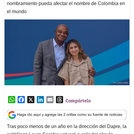
nombramiento pueda afectar el nombre de Colombia en
el mundo
W
F
X
L
E
T
Compártelo
h
a
i
m
h
a
c
n
a
r
t
e
k
i
e
Tras poco menos de un año en la dirección del Dapre, la
s
b
e
l
a