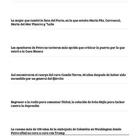
La mujer que tumbó la lista del Pacto, en la que estaba María Fda. Carrascal,
María del Mar Pizarro y “Lalis
Los opositores de Petro no tuvieron más opción que criticar la puerta por la que
entró a la Casa Blanca
Así encontraron el cuerpo del cura Camilo Torres, 60 años después de haber sido
escondido por un general del Ejército
Regresar a la radio para comentar fútbol, la solución de Iván Mejía para luchar
contra la depresión
La casona más de 100 años de la embajada de Colombia en Washington donde
Petro afinó su cara a cara con Trump