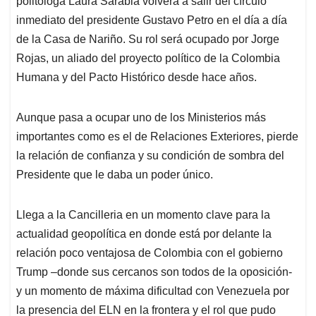
politóloga Laura Sarabia volverá a salir del círculo
A
o
d
d
p
o
I
s
inmediato del presidente Gustavo Petro en el día a día
p
k
n
de la Casa de Nariño. Su rol será ocupado por Jorge
Rojas, un aliado del proyecto político de la Colombia
Humana y del Pacto Histórico desde hace años.
Aunque pasa a ocupar uno de los Ministerios más
importantes como es el de Relaciones Exteriores, pierde
la relación de confianza y su condición de sombra del
Presidente que le daba un poder único.
Llega a la Cancilleria en un momento clave para la
actualidad geopolítica en donde está por delante la
relación poco ventajosa de Colombia con el gobierno
Trump –donde sus cercanos son todos de la oposición-
y un momento de máxima dificultad con Venezuela por
la presencia del ELN en la frontera y el rol que pudo