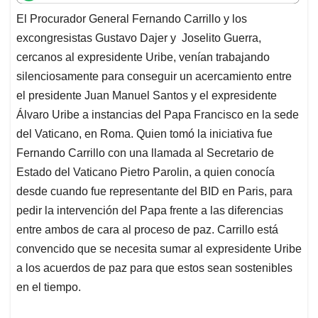
t
e
k
i
e
El Procurador General Fernando Carrillo y los
s
b
e
l
a
excongresistas Gustavo Dajer y Joselito Guerra,
A
o
d
d
p
o
I
s
cercanos al expresidente Uribe, venían trabajando
p
k
n
silenciosamente para conseguir un acercamiento entre
el presidente Juan Manuel Santos y el expresidente
Álvaro Uribe a instancias del Papa Francisco en la sede
del Vaticano, en Roma. Quien tomó la iniciativa fue
Fernando Carrillo con una llamada al Secretario de
Estado del Vaticano Pietro Parolin, a quien conocía
desde cuando fue representante del BID en Paris, para
pedir la intervención del Papa frente a las diferencias
entre ambos de cara al proceso de paz. Carrillo está
convencido que se necesita sumar al expresidente Uribe
a los acuerdos de paz para que estos sean sostenibles
en el tiempo.