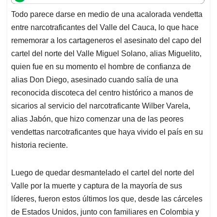
t
e
k
i
e
Todo parece darse en medio de una acalorada vendetta
s
b
e
l
a
entre narcotraficantes del Valle del Cauca, lo que hace
A
o
d
d
p
o
I
s
rememorar a los cartageneros el asesinato del capo del
p
k
n
cartel del norte del Valle Miguel Solano, alias Miguelito,
quien fue en su momento el hombre de confianza de
alias Don Diego, asesinado cuando salía de una
reconocida discoteca del centro histórico a manos de
sicarios al servicio del narcotraficante Wilber Varela,
alias Jabón, que hizo comenzar una de las peores
vendettas narcotraficantes que haya vivido el país en su
historia reciente.
Luego de quedar desmantelado el cartel del norte del
Valle por la muerte y captura de la mayoría de sus
líderes, fueron estos últimos los que, desde las cárceles
de Estados Unidos, junto con familiares en Colombia y