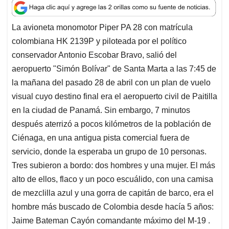
a
c
n
a
r
t
e
k
i
e
La avioneta monomotor Piper PA 28 con matrícula
s
b
e
l
a
colombiana HK 2139P y piloteada por el político
A
o
d
d
p
o
I
s
conservador Antonio Escobar Bravo, salió del
p
k
n
aeropuerto "Simón Bolívar" de Santa Marta a las 7:45 de
la mañana del pasado 28 de abril con un plan de vuelo
visual cuyo destino final era el aeropuerto civil de Paitilla
en la ciudad de Panamá. Sin embargo, 7 minutos
después aterrizó a pocos kilómetros de la población de
Ciénaga, en una antigua pista comercial fuera de
servicio, donde la esperaba un grupo de 10 personas.
Tres subieron a bordo: dos hombres y una mujer. El más
alto de ellos, flaco y un poco escuálido, con una camisa
de mezclilla azul y una gorra de capitán de barco, era el
hombre más buscado de Colombia desde hacía 5 años:
Jaime Bateman Cayón comandante máximo del M-19 .