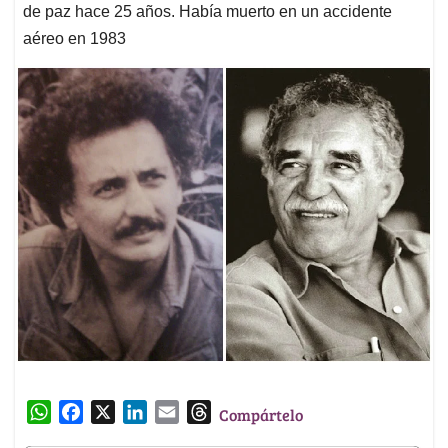
de paz hace 25 años. Había muerto en un accidente
aéreo en 1983
W
F
X
L
E
T
Compártelo
h
a
i
m
h