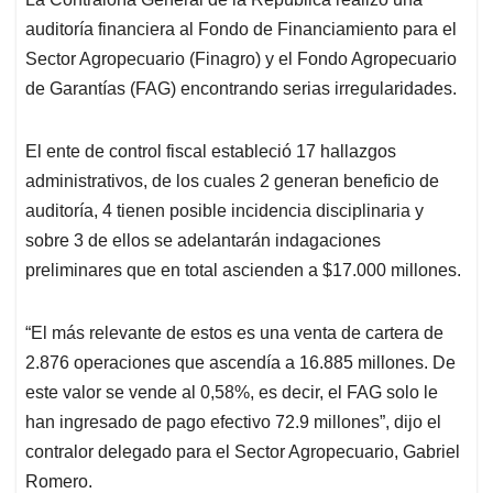
s
b
e
l
a
auditoría financiera al Fondo de Financiamiento para el
A
o
d
d
p
o
I
s
Sector Agropecuario (Finagro) y el Fondo Agropecuario
p
k
n
de Garantías (FAG) encontrando serias irregularidades.
El ente de control fiscal estableció 17 hallazgos
administrativos, de los cuales 2 generan beneficio de
auditoría, 4 tienen posible incidencia disciplinaria y
sobre 3 de ellos se adelantarán indagaciones
preliminares que en total ascienden a $17.000 millones.
“El más relevante de estos es una venta de cartera de
2.876 operaciones que ascendía a 16.885 millones. De
este valor se vende al 0,58%, es decir, el FAG solo le
han ingresado de pago efectivo 72.9 millones”, dijo el
contralor delegado para el Sector Agropecuario, Gabriel
Romero.