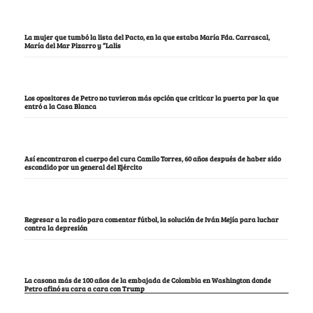
La mujer que tumbó la lista del Pacto, en la que estaba María Fda. Carrascal,
María del Mar Pizarro y “Lalis
Los opositores de Petro no tuvieron más opción que criticar la puerta por la que
entró a la Casa Blanca
Así encontraron el cuerpo del cura Camilo Torres, 60 años después de haber sido
escondido por un general del Ejército
Regresar a la radio para comentar fútbol, la solución de Iván Mejía para luchar
contra la depresión
La casona más de 100 años de la embajada de Colombia en Washington donde
Petro afinó su cara a cara con Trump