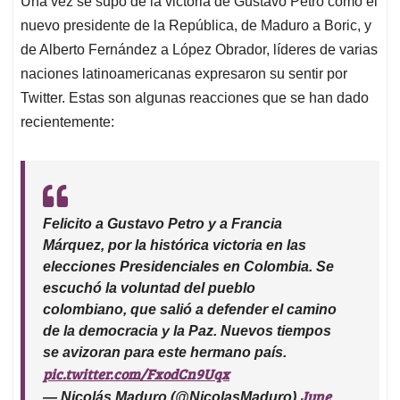
p
o
I
s
Una vez se supo de la victoria de Gustavo Petro como el
p
k
n
nuevo presidente de la República, de Maduro a Boric, y
de Alberto Fernández a López Obrador, líderes de varias
naciones latinoamericanas expresaron su sentir por
Twitter. Estas son algunas reacciones que se han dado
recientemente:
Felicito a Gustavo Petro y a Francia
Márquez, por la histórica victoria en las
elecciones Presidenciales en Colombia. Se
escuchó la voluntad del pueblo
colombiano, que salió a defender el camino
de la democracia y la Paz. Nuevos tiempos
se avizoran para este hermano país.
pic.twitter.com/FxodCn9Uqx
June
— Nicolás Maduro (@NicolasMaduro)