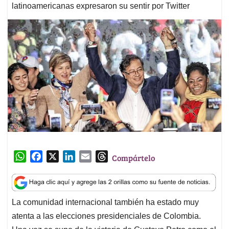
latinoamericanas expresaron su sentir por Twitter
W
F
X
L
E
T
Compártelo
h
a
i
m
h
a
c
n
a
r
t
e
k
i
e
La comunidad internacional también ha estado muy
s
b
e
l
a
atenta a las elecciones presidenciales de Colombia.
A
o
d
d