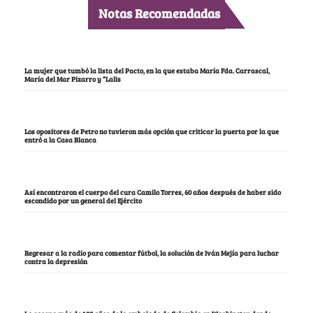
Notas Recomendadas
La mujer que tumbó la lista del Pacto, en la que estaba María Fda. Carrascal,
María del Mar Pizarro y “Lalis
Los opositores de Petro no tuvieron más opción que criticar la puerta por la que
entró a la Casa Blanca
Así encontraron el cuerpo del cura Camilo Torres, 60 años después de haber sido
escondido por un general del Ejército
Regresar a la radio para comentar fútbol, la solución de Iván Mejía para luchar
contra la depresión