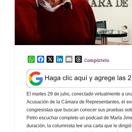
W
F
X
L
E
T
Compártelo
h
a
i
m
h
a
c
n
a
r
t
e
k
i
e
s
b
e
l
a
A
o
d
d
El martes 29 de julio, conectado virtualmente a un
p
o
I
s
Acusación de la Cámara de Representantes, el exc
p
k
n
congresistas que buscan conocer sus pruebas sob
Petro escuchar completo un podcast de María Jim
duración, la columnista lee una carta que le dirig