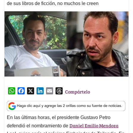
de sus libros de ficción, no muchos le creen
W
F
X
L
E
T
Compártelo
h
a
i
m
h
a
c
n
a
r
t
e
k
i
e
En las últimas horas, el presidente Gustavo Petro
s
b
e
l
a
Daniel Emilio Mendoza
A
o
d
d
defendió el nombramiento de