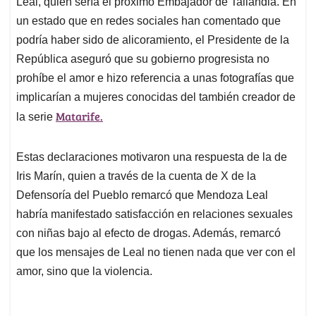
p
o
I
s
Leal, quien sería el próximo Embajador de Tailandia. En
p
k
n
un estado que en redes sociales han comentado que
podría haber sido de alicoramiento, el Presidente de la
República aseguró que su gobierno progresista no
prohíbe el amor e hizo referencia a unas fotografías que
implicarían a mujeres conocidas del también creador de
Matarife.
la serie
Estas declaraciones motivaron una respuesta de la de
Iris Marín, quien a través de la cuenta de X de la
Defensoría del Pueblo remarcó que Mendoza Leal
habría manifestado satisfacción en relaciones sexuales
con niñas bajo al efecto de drogas. Además, remarcó
que los mensajes de Leal no tienen nada que ver con el
amor, sino que la violencia.