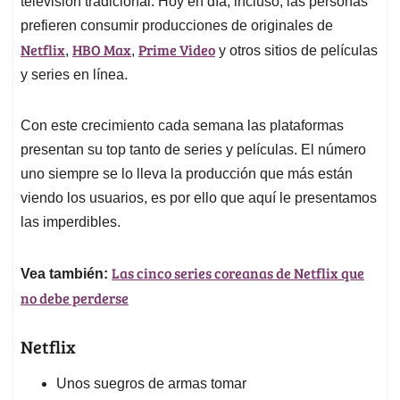
p
o
I
s
televisión tradicional. Hoy en día, incluso, las personas
p
k
n
prefieren consumir producciones de originales de
Netflix
HBO Max
Prime Video
,
,
y otros sitios de películas
y series en línea.
Con este crecimiento cada semana las plataformas
presentan su top tanto de series y películas. El número
uno siempre se lo lleva la producción que más están
viendo los usuarios, es por ello que aquí le presentamos
las imperdibles.
Las cinco series coreanas de Netflix que
Vea también:
no debe perderse
Netflix
Unos suegros de armas tomar