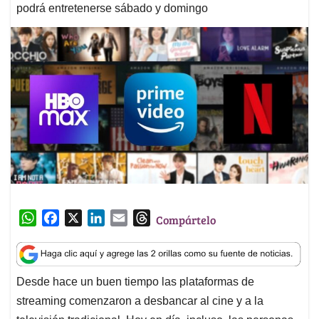
podrá entretenerse sábado y domingo
W
F
X
L
E
T
Compártelo
h
a
i
m
h
a
c
n
a
r
t
e
k
i
e
Desde hace un buen tiempo las plataformas de
s
b
e
l
a
streaming comenzaron a desbancar al cine y a la
A
o
d
d