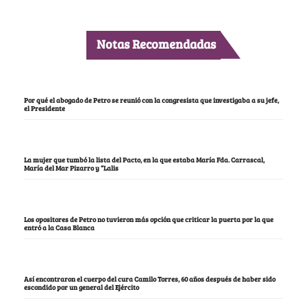
Notas Recomendadas
Por qué el abogado de Petro se reunió con la congresista que investigaba a su jefe,
el Presidente
La mujer que tumbó la lista del Pacto, en la que estaba María Fda. Carrascal,
María del Mar Pizarro y “Lalis
Los opositores de Petro no tuvieron más opción que criticar la puerta por la que
entró a la Casa Blanca
Así encontraron el cuerpo del cura Camilo Torres, 60 años después de haber sido
escondido por un general del Ejército