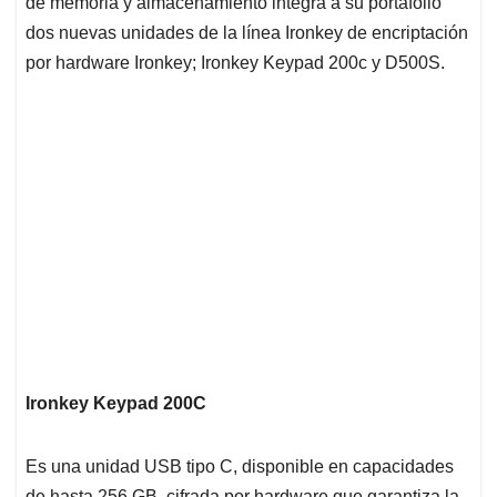
A
o
d
d
de memoria y almacenamiento integra a su portafolio
p
o
I
s
dos nuevas unidades de la línea Ironkey de encriptación
p
k
n
por hardware Ironkey; Ironkey Keypad 200c y D500S.
Ironkey Keypad 200C
Es una unidad USB tipo C, disponible en capacidades
de hasta 256 GB, cifrada por hardware que garantiza la