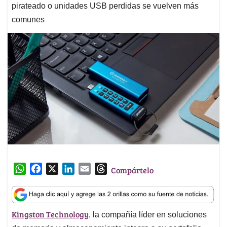
pirateado o unidades USB perdidas se vuelven más
comunes
W
F
X
L
E
T
Compártelo
h
a
i
m
h
a
c
n
a
r
t
e
k
i
e
Kingston Technology
, la compañía líder en soluciones
s
b
e
l
a