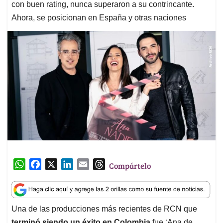
con buen rating, nunca superaron a su contrincante.
Ahora, se posicionan en España y otras naciones
W
F
X
L
E
T
Compártelo
h
a
i
m
h
a
c
n
a
r
t
e
k
i
e
Una de las producciones más recientes de RCN que
s
b
e
l
a
terminó siendo un éxito en Colombia
fue ‘Ana de