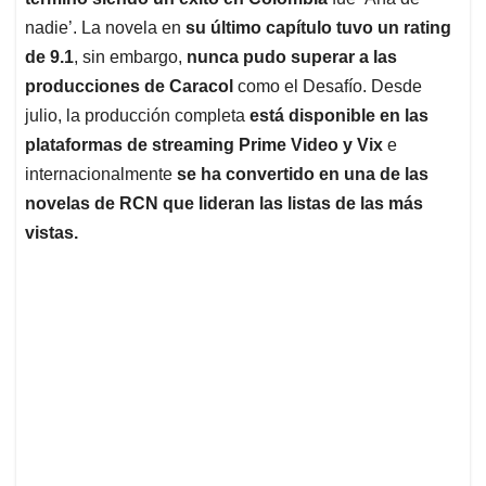
A
o
d
d
p
o
I
s
nadie’. La novela en
su último capítulo tuvo un rating
p
k
n
de 9.1
, sin embargo,
nunca pudo superar a las
producciones de Caracol
como el Desafío. Desde
julio, la producción completa
está disponible en las
plataformas de streaming Prime Video y Vix
e
internacionalmente
se ha convertido en una de las
novelas de RCN que lideran las listas de las más
vistas.