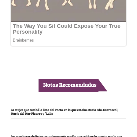
Notas Recomendadas
La mujer que tumbó la lista del Pacto, en la que estaba María Fda. Carrascal,
María del Mar Pizarro y “Lalis
Los opositores de Petro no tuvieron más opción que criticar la puerta por la que