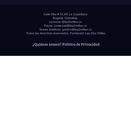
Calle 98a # 51-69 La Castellana
Bogotá, Colombia.
contacto @las2orillas.co
Pauta:
comercial@las2orillas.co
Temas Juridicos:
juridico@las2orillas.co
Todos los derechos reservados. Fundación Las Dos Orillas
¿Quiénes somos?
Política de Privacidad