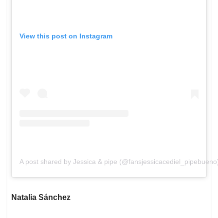
View this post on Instagram
A post shared by Jessica & pipe (@fansjessicacediel_pipebueno
Natalia Sánchez