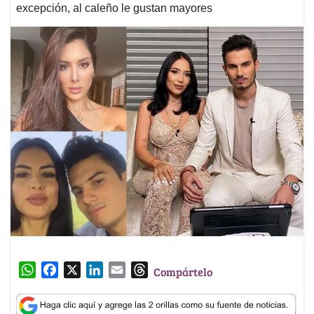
excepción, al caleño le gustan mayores
W
F
X
L
E
T
Compártelo
h
a
i
m
h
a
c
n
a
r