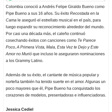
t
e
k
i
e
Colombia conoció a Andrés Felipe Giraldo Bueno como
s
b
e
l
a
Pipe Bueno a sus 16 años. Su éxito
Recostada en la
A
o
d
d
p
o
I
s
Cama
le aseguró el estrellato musical en el país, para
p
k
n
luego expandir su reconocimiento alrededor del mundo.
Por casi una década más, el caleño continuó
cosechando éxitos con canciones como
Te Parece
Poco, A Primera Vista, Mala, Esta Vez te Dejo y Este
Amor no Murió
que incluso le aseguraron nominaciones
a los Grammy Latino.
Además de su éxito, el cantante de música popular y
norteña también ha tenido suerte en el amor. Algunas un
poco mayores que él, Pipe Bueno ha conquistado los
corazones de modelos, presentadoras e influenciadoras.
Jessica Cediel