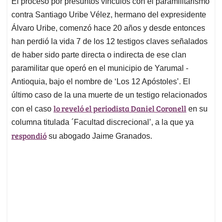
El proceso por presuntos vínculos con el paramilitarismo
s
b
e
l
a
contra Santiago Uribe Vélez, hermano del expresidente
A
o
d
d
p
o
I
s
Álvaro Uribe, comenzó hace 20 años y desde entonces
p
k
n
han perdió la vida 7 de los 12 testigos claves señalados
de haber sido parte directa o indirecta de ese clan
paramilitar que operó en el municipio de Yarumal -
Antioquia, bajo el nombre de ‘Los 12 Apóstoles’. El
último caso de la una muerte de un testigo relacionados
lo reveló el periodista Daniel Coronell
con el caso
en su
columna titulada ´Facultad discrecional’, a la que ya
respondió
su abogado Jaime Granados.