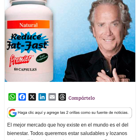
W
F
X
L
E
T
Compártelo
h
a
i
m
h
a
c
n
a
r
t
e
k
i
e
El mejor mercado que hoy existe en el mundo es el del
s
b
e
l
a
bienestar. Todos queremos estar saludables y lozanos
A
o
d
d