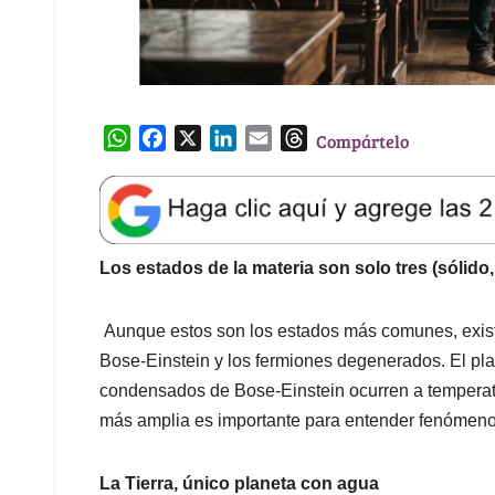
W
F
X
L
E
T
Compártelo
h
a
i
m
h
a
c
n
a
r
t
e
k
i
e
s
b
e
l
a
A
o
d
d
Los estados de la materia son solo tres (sólido,
p
o
I
s
p
k
n
Aunque estos son los estados más comunes, exist
Bose-Einstein y los fermiones degenerados. El pla
condensados de Bose-Einstein ocurren a temperatur
más amplia es importante para entender fenómeno
La Tierra, único planeta con agua