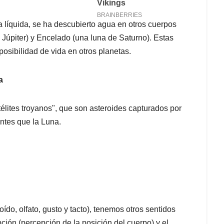
 líquida, se ha descubierto agua en otros cuerpos
 Júpiter) y Encelado (una luna de Saturno). Estas
osibilidad de vida en otros planetas.
ra
télites troyanos", que son asteroides capturados por
ntes que la Luna.
ído, olfato, gusto y tacto), tenemos otros sentidos
pción (percepción de la posición del cuerpo) y el