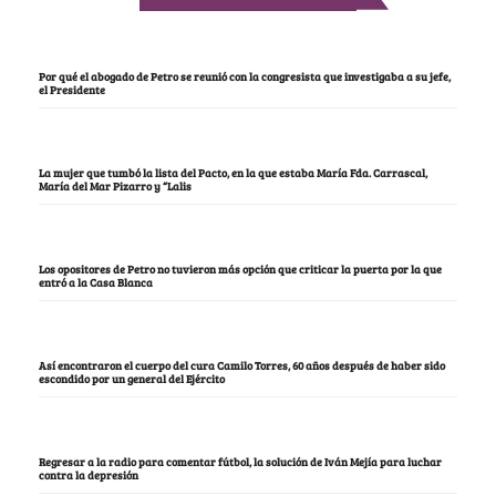
Por qué el abogado de Petro se reunió con la congresista que investigaba a su jefe,
el Presidente
La mujer que tumbó la lista del Pacto, en la que estaba María Fda. Carrascal,
María del Mar Pizarro y “Lalis
Los opositores de Petro no tuvieron más opción que criticar la puerta por la que
entró a la Casa Blanca
Así encontraron el cuerpo del cura Camilo Torres, 60 años después de haber sido
escondido por un general del Ejército
Regresar a la radio para comentar fútbol, la solución de Iván Mejía para luchar
contra la depresión