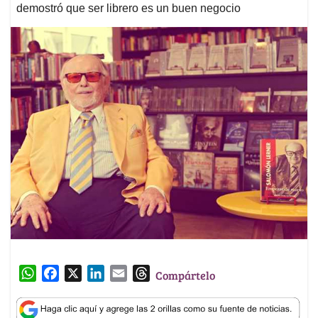
demostró que ser librero es un buen negocio
W
F
X
L
E
T
Compártelo
h
a
i
m
h
a
c
n
a
r