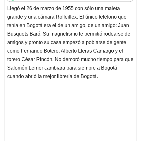
t
e
k
i
e
Llegó el 26 de marzo de 1955 con sólo una maleta
s
b
e
l
a
grande y una cámara Rolleiflex. El único teléfono que
A
o
d
d
p
o
I
s
tenía en Bogotá era el de un amigo, de un amigo: Juan
p
k
n
Busquets Baró. Su magnetismo le permitió rodearse de
amigos y pronto su casa empezó a poblarse de gente
como Fernando Botero, Alberto Lleras Camargo y el
torero César Rincón. No demoró mucho tiempo para que
Salomón Lerner cambiara para siempre a Bogotá
cuando abrió la mejor librería de Bogotá.