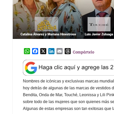
W
F
X
L
E
T
Compártelo
h
a
i
m
h
a
c
n
a
r
t
e
k
i
e
s
b
e
l
a
A
o
d
d
Nombres de icónicas y exclusivas marcas mundial
p
o
I
s
hoy detrás de algunas de las marcas de vestido
p
k
n
Bendita, Onda de Mar, Touché, Leonissa y Lili Pin
sobre todo de las mujeres que son quienes más se i
Algunas de estas empresas son tan exitosas que la 