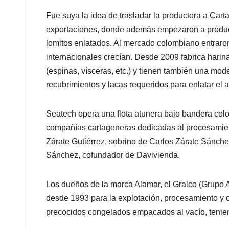
Fue suya la idea de trasladar la productora a Cart
exportaciones, donde además empezaron a produci
lomitos enlatados. Al mercado colombiano entraro
internacionales crecían. Desde 2009 fabrica harina
(espinas, vísceras, etc.) y tienen también una mod
recubrimientos y lacas requeridos para enlatar el a
Seatech opera una flota atunera bajo bandera col
compañías cartageneras dedicadas al procesamien
Zárate Gutiérrez, sobrino de Carlos Zárate Sánchez
Sánchez, cofundador de Davivienda.
Los dueños de la marca Alamar, el Gralco (Grupo Al
desde 1993 para la explotación, procesamiento y c
precocidos congelados empacados al vacío, teniend