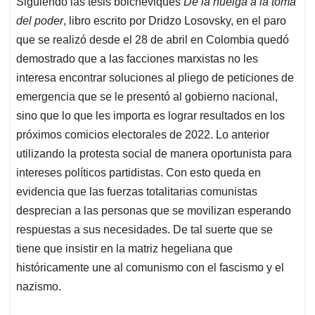
Siguiendo las tesis bolcheviques
De la huelga a la toma
s
b
e
l
a
del poder
, libro escrito por Dridzo Losovsky, en el paro
A
o
d
d
p
o
I
s
que se realizó desde el 28 de abril en Colombia quedó
p
k
n
demostrado que a las facciones marxistas no les
interesa encontrar soluciones al pliego de peticiones de
emergencia que se le presentó al gobierno nacional,
sino que lo que les importa es lograr resultados en los
próximos comicios electorales de 2022. Lo anterior
utilizando la protesta social de manera oportunista para
intereses políticos partidistas. Con esto queda en
evidencia que las fuerzas totalitarias comunistas
desprecian a las personas que se movilizan esperando
respuestas a sus necesidades. De tal suerte que se
tiene que insistir en la matriz hegeliana que
históricamente une al comunismo con el fascismo y el
nazismo.