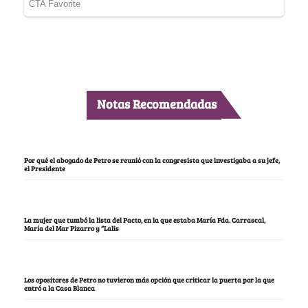
Notas Recomendadas
Por qué el abogado de Petro se reunió con la congresista que investigaba a su jefe,
el Presidente
La mujer que tumbó la lista del Pacto, en la que estaba María Fda. Carrascal,
María del Mar Pizarro y “Lalis
Los opositores de Petro no tuvieron más opción que criticar la puerta por la que
entró a la Casa Blanca