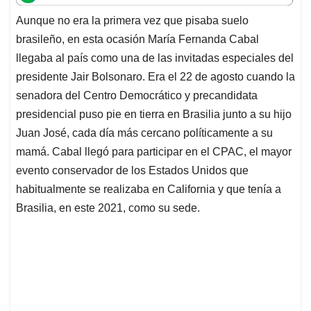
t
e
k
i
e
Aunque no era la primera vez que pisaba suelo
s
b
e
l
a
brasileño, en esta ocasión María Fernanda Cabal
A
o
d
d
p
o
I
s
llegaba al país como una de las invitadas especiales del
p
k
n
presidente Jair Bolsonaro. Era el 22 de agosto cuando la
senadora del Centro Democrático y precandidata
presidencial puso pie en tierra en Brasilia junto a su hijo
Juan José, cada día más cercano políticamente a su
mamá. Cabal llegó para participar en el CPAC, el mayor
evento conservador de los Estados Unidos que
habitualmente se realizaba en California y que tenía a
Brasilia, en este 2021, como su sede.