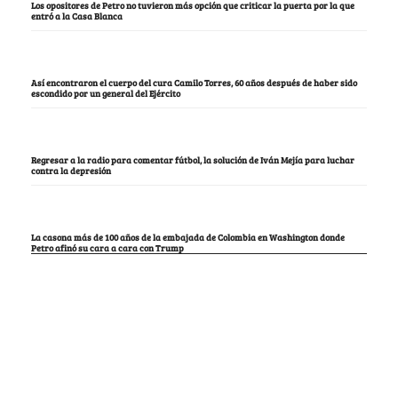
Los opositores de Petro no tuvieron más opción que criticar la puerta por la que
entró a la Casa Blanca
Así encontraron el cuerpo del cura Camilo Torres, 60 años después de haber sido
escondido por un general del Ejército
Regresar a la radio para comentar fútbol, la solución de Iván Mejía para luchar
contra la depresión
La casona más de 100 años de la embajada de Colombia en Washington donde
Petro afinó su cara a cara con Trump