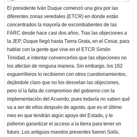
t
e
k
i
e
El presidente Iván Duque comenzó una gira por las
s
b
e
l
a
diferentes zonas veredales (ETCR) en donde están
A
o
d
d
p
o
I
s
concentrados la mayoría de excombatientes de las
p
k
n
FARC desde hace casi dos años. Tras las objeciones a
la JEP, Duque llegó hasta Tierra Grata, en el Cesar, para
hablar con la gente que vive en el ETCR Simón
Trinidad, e intentar convencerlos que las objeciones no
los afectan de ninguna manera. Sin embargo, los 162
exguerrilleros lo recibieron con otros cuestionamientos,
dejándole claro que no los desvelan las objeciones,
pero sí la falta de compromiso del gobierno con la
implementación del Acuerdo, pues todavía no saben qué
va a ser de ellos después de agosto, que es el último
mes en que tendrán algún apoyo del Estado, y le
pidieron garantizar el acceso a la tierra para tener un
futuro. Los antiguos mandos presentes fueron Solís,