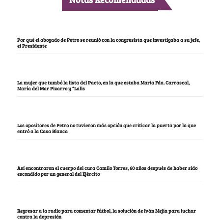
Por qué el abogado de Petro se reunió con la congresista que investigaba a su jefe,
el Presidente
La mujer que tumbó la lista del Pacto, en la que estaba María Fda. Carrascal,
María del Mar Pizarro y “Lalis
Los opositores de Petro no tuvieron más opción que criticar la puerta por la que
entró a la Casa Blanca
Así encontraron el cuerpo del cura Camilo Torres, 60 años después de haber sido
escondido por un general del Ejército
Regresar a la radio para comentar fútbol, la solución de Iván Mejía para luchar
contra la depresión