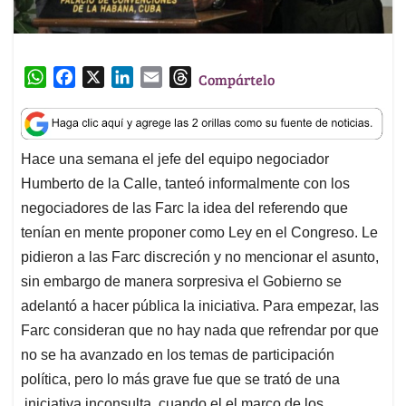
W
F
X
L
E
T
Compártelo
h
a
i
m
h
a
c
n
a
r
t
e
k
i
e
Hace una semana el jefe del equipo negociador
s
b
e
l
a
Humberto de la Calle, tanteó informalmente con los
A
o
d
d
p
o
I
s
negociadores de las Farc la idea del referendo que
p
k
n
tenían en mente proponer como Ley en el Congreso. Le
pidieron a las Farc discreción y no mencionar el asunto,
sin embargo de manera sorpresiva el Gobierno se
adelantó a hacer pública la iniciativa. Para empezar, las
Farc consideran que no hay nada que refrendar por que
no se ha avanzado en los temas de participación
política, pero lo más grave fue que se trató de una
iniciativa inconsulta, cuando el el marco de los