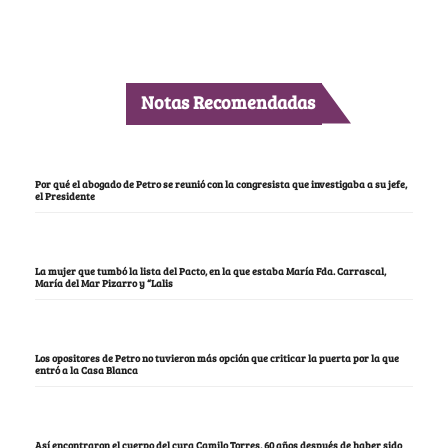
Notas Recomendadas
Por qué el abogado de Petro se reunió con la congresista que investigaba a su jefe,
el Presidente
La mujer que tumbó la lista del Pacto, en la que estaba María Fda. Carrascal,
María del Mar Pizarro y “Lalis
Los opositores de Petro no tuvieron más opción que criticar la puerta por la que
entró a la Casa Blanca
Así encontraron el cuerpo del cura Camilo Torres, 60 años después de haber sido