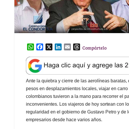
W
F
X
L
E
T
Compártelo
h
a
i
m
h
a
c
n
a
r
t
e
k
i
e
s
b
e
l
a
A
o
d
d
Ante la quiebra y cierre de las aerolíneas baratas
p
o
I
s
pesos en desplazamientos locales, viajar en carro
p
k
n
colombianos tuvieron a la mano para recorrer el pa
inconvenientes. Los viajeros de hoy sortean con lo
regularidad en el gobierno de Gustavo Petro y de
empresarios desde hace varios años.